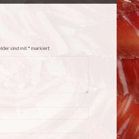
elder sind mit
*
markiert