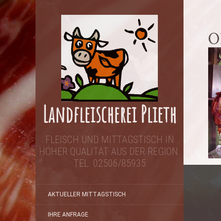
O
Landfleischerei Plieth
FLEISCH UND MITTAGSTISCH IN
HOHER QUALITÄT AUS DER REGION.
TEL. 02506/85935
Beitr
AKTUELLER MITTAGSTISCH
IHRE ANFRAGE