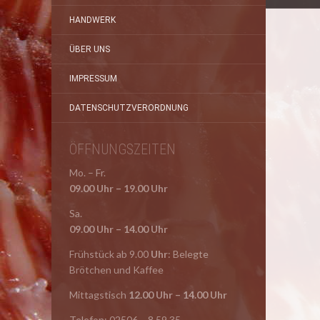
HANDWERK
ÜBER UNS
IMPRESSUM
DATENSCHUTZVERORDNUNG
ÖFFNUNGSZEITEN
Mo. – Fr.
09.00 Uhr – 19.00 Uhr
Sa.
09.00 Uhr – 14.00 Uhr
Frühstück ab 9.00
Uhr
: Belegte
Brötchen und Kaffee
Mittagstisch
12.00 Uhr – 14.00 Uhr
Telefon: 02506 – 8 59 35