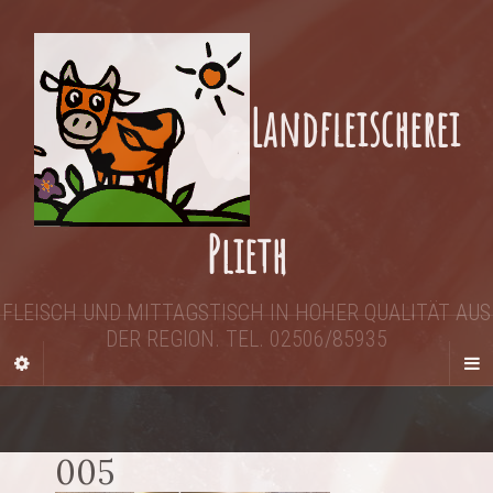
Landfleischerei
Plieth
FLEISCH UND MITTAGSTISCH IN HOHER QUALITÄT AUS
DER REGION. TEL. 02506/85935
005