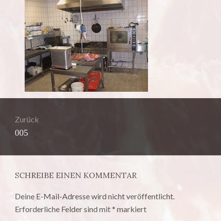
Beitragsnavigation
Zurück
Vorheriger
005
Beitrag:
SCHREIBE EINEN KOMMENTAR
Deine E-Mail-Adresse wird nicht veröffentlicht.
Erforderliche Felder sind mit
*
markiert